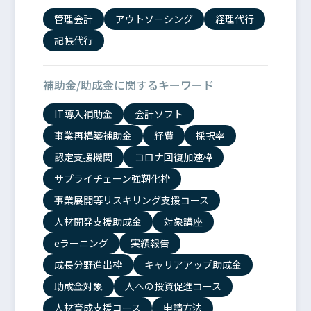
管理会計
アウトソーシング
経理代行
記帳代行
補助金/助成金に関するキーワード
IT導入補助金
会計ソフト
事業再構築補助金
経費
採択率
認定支援機関
コロナ回復加速枠
サプライチェーン強靭化枠
事業展開等リスキリング支援コース
人材開発支援助成金
対象講座
eラーニング
実績報告
成長分野進出枠
キャリアアップ助成金
助成金対象
人への投資促進コース
人材育成支援コース
申請方法