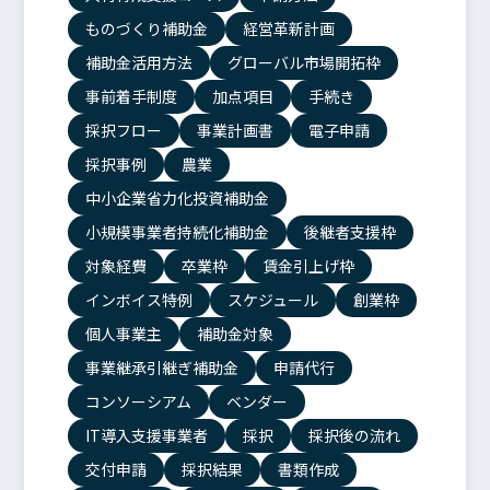
ものづくり補助金
経営革新計画
補助金活用方法
グローバル市場開拓枠
事前着手制度
加点項目
手続き
採択フロー
事業計画書
電子申請
採択事例
農業
中小企業省力化投資補助金
小規模事業者持続化補助金
後継者支援枠
対象経費
卒業枠
賃金引上げ枠
インボイス特例
スケジュール
創業枠
個人事業主
補助金対象
事業継承引継ぎ補助金
申請代行
コンソーシアム
ベンダー
IT導入支援事業者
採択
採択後の流れ
交付申請
採択結果
書類作成