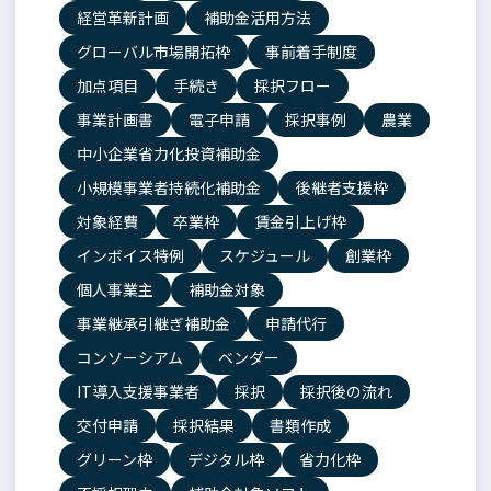
経営革新計画
補助金活用方法
グローバル市場開拓枠
事前着手制度
加点項目
手続き
採択フロー
事業計画書
電子申請
採択事例
農業
中小企業省力化投資補助金
小規模事業者持続化補助金
後継者支援枠
対象経費
卒業枠
賃金引上げ枠
インボイス特例
スケジュール
創業枠
個人事業主
補助金対象
事業継承引継ぎ補助金
申請代行
コンソーシアム
ベンダー
IT導入支援事業者
採択
採択後の流れ
交付申請
採択結果
書類作成
グリーン枠
デジタル枠
省力化枠