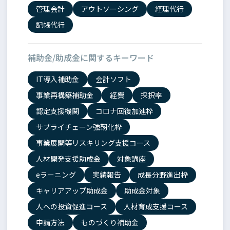
管理会計
アウトソーシング
経理代行
記帳代行
補助金/助成金に関するキーワード
IT導入補助金
会計ソフト
事業再構築補助金
経費
採択率
認定支援機関
コロナ回復加速枠
サプライチェーン強靭化枠
事業展開等リスキリング支援コース
人材開発支援助成金
対象講座
eラーニング
実績報告
成長分野進出枠
キャリアアップ助成金
助成金対象
人への投資促進コース
人材育成支援コース
申請方法
ものづくり補助金