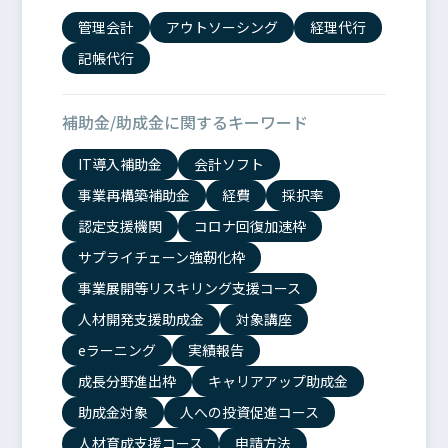
管理会計
アウトソーシング
経理代行
記帳代行
補助金/助成金に関するキーワード
IT導入補助金
会計ソフト
事業再構築補助金
経費
採択率
認定支援機関
コロナ回復加速枠
サプライチェーン強靭化枠
事業展開等リスキリング支援コース
人材開発支援助成金
対象講座
eラーニング
実績報告
成長分野進出枠
キャリアアップ助成金
助成金対象
人への投資促進コース
人材育成支援コース
申請方法