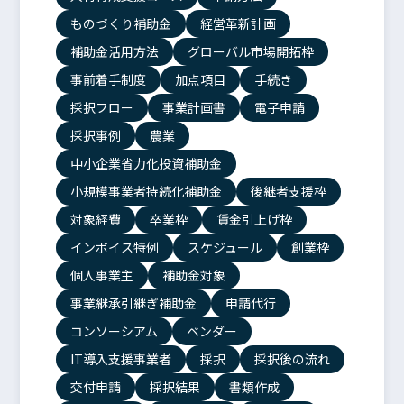
ものづくり補助金
経営革新計画
補助金活用方法
グローバル市場開拓枠
事前着手制度
加点項目
手続き
採択フロー
事業計画書
電子申請
採択事例
農業
中小企業省力化投資補助金
小規模事業者持続化補助金
後継者支援枠
対象経費
卒業枠
賃金引上げ枠
インボイス特例
スケジュール
創業枠
個人事業主
補助金対象
事業継承引継ぎ補助金
申請代行
コンソーシアム
ベンダー
IT導入支援事業者
採択
採択後の流れ
交付申請
採択結果
書類作成