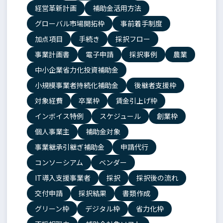
経営革新計画
補助金活用方法
グローバル市場開拓枠
事前着手制度
加点項目
手続き
採択フロー
事業計画書
電子申請
採択事例
農業
中小企業省力化投資補助金
小規模事業者持続化補助金
後継者支援枠
対象経費
卒業枠
賃金引上げ枠
インボイス特例
スケジュール
創業枠
個人事業主
補助金対象
事業継承引継ぎ補助金
申請代行
コンソーシアム
ベンダー
IT導入支援事業者
採択
採択後の流れ
交付申請
採択結果
書類作成
グリーン枠
デジタル枠
省力化枠