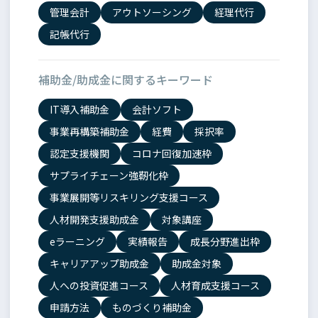
管理会計
アウトソーシング
経理代行
記帳代行
補助金/助成金に関するキーワード
IT導入補助金
会計ソフト
事業再構築補助金
経費
採択率
認定支援機関
コロナ回復加速枠
サプライチェーン強靭化枠
事業展開等リスキリング支援コース
人材開発支援助成金
対象講座
eラーニング
実績報告
成長分野進出枠
キャリアアップ助成金
助成金対象
人への投資促進コース
人材育成支援コース
申請方法
ものづくり補助金